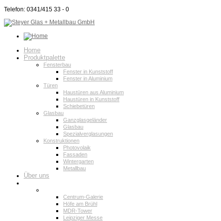
Telefon: 0341/415 33 - 0
Home
Produktpalette
Fensterbau
Fenster in Kunststoff
Fenster in Aluminium
Türen
Haustüren aus Aluminium
Haustüren in Kunststoff
Schiebetüren
Glasbau
Ganzglasgeländer
Glasbau
Spezialverglasungen
Konstruktionen
Photovolaik
Fassaden
Wintergarten
Metallbau
Über uns
Projektportfolio
Projektbau
Centrum-Galerie
Höfe am Brühl
MDR-Tower
Leipziger Messe