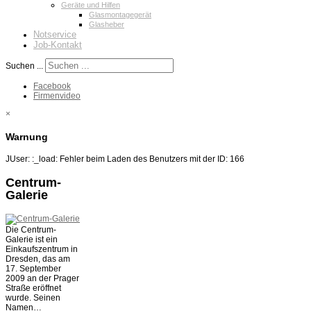
Geräte und Hilfen
Glasmontagegerät
Glasheber
Notservice
Job-Kontakt
Suchen ...
Facebook
Firmenvideo
×
Warnung
JUser: :_load: Fehler beim Laden des Benutzers mit der ID: 166
Centrum-
Galerie
Die Centrum-
Galerie ist ein
Einkaufszentrum in
Dresden, das am
17. September
2009 an der Prager
Straße eröffnet
wurde. Seinen
Namen…