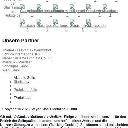
Unsere Partner
Thiele-Glas GmbH - Wermsdorf
Schüco International KG
Neher Systeme GmbH & Co. KG
markilux - Markisen
Schollglas GmbH
Weru GmbH
Aktuelle Seite:
Startseite
/
Projektportfolio
/
Projektbau
Copyright © 2026 Steyer Glas + Metallbau GmbH
Design by Medienservice-JCM
Wir nutzen Cookies auf unserer Website. Einige von ihnen sind essenziell für den
Impressum
Betrieb der Seite, während andere uns helfen, diese Website und die
Datenschutz
Nutzererfahrung zu verbessern (Tracking Cookies). Sie können selbst entscheiden