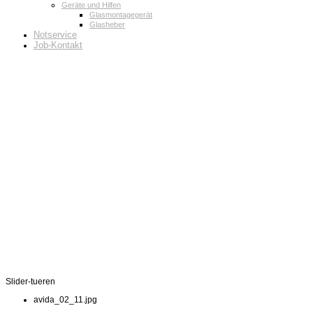
Geräte und Hilfen
Glasmontagegerät
Glasheber
Notservice
Job-Kontakt
Slider-tueren
avida_02_11.jpg