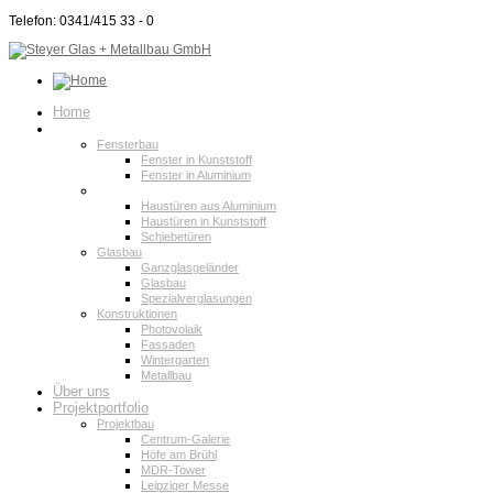
Telefon: 0341/415 33 - 0
Home
Produktpalette
Fensterbau
Fenster in Kunststoff
Fenster in Aluminium
Türen
Haustüren aus Aluminium
Haustüren in Kunststoff
Schiebetüren
Glasbau
Ganzglasgeländer
Glasbau
Spezialverglasungen
Konstruktionen
Photovolaik
Fassaden
Wintergarten
Metallbau
Über uns
Projektportfolio
Projektbau
Centrum-Galerie
Höfe am Brühl
MDR-Tower
Leipziger Messe