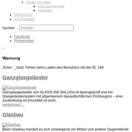
Geräte und Hilfen
Glasmontagegerät
Glasheber
Notservice
Job-Kontakt
Suchen ...
Facebook
Firmenvideo
×
Warnung
JUser: :_load: Fehler beim Laden des Benutzers mit der ID: 166
Ganzglasgeländer
Ganzglasgeländer von GLASSLINE BALUGA ist typengeprüft und ein
Glasgeländersystem mit allgemeinem bauaufsichtlichen Prüfzeugnis – eine
Zustimmung im Einzelfall ist nicht…
weiterlesen ...
Glasbau
Beim Glasbau handelt es sich vorwiegend um Möbel und andere Gegenstände