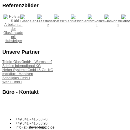
Referenzbilder
Unsere Partner
Thiele-Glas GmbH - Wermsdorf
Schüco International KG
Neher Systeme GmbH & Co. KG
markilux - Markisen
Schollglas GmbH
Weru GmbH
Büro - Kontakt
Mo - Do
7.30 - 16.30 Uhr
Fr
7.30 - 13.30 Uhr
+49 341 - 415 33 - 0
+49 341 - 415 33 20
info (at) steyer-leipzig.de