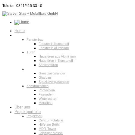
Telefon: 0341/415 33 - 0
Home
Produktpalette
Fensterbau
Fenster in Kunststoff
Fenster in Aluminium
Türen
Haustüren aus Aluminium
Haustüren in Kunststoff
Schiebetüren
Glasbau
Ganzglasgeländer
Glasbau
Spezialverglasungen
Konstruktionen
Photovolaik
Fassaden
Wintergarten
Metallbau
Über uns
Projektportfolio
Projektbau
Centrum-Galerie
Höfe am Brühl
MDR-Tower
Leipziger Messe